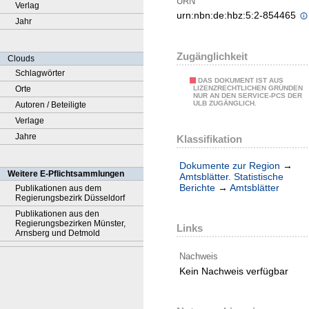
URN
Verlag
urn:nbn:de:hbz:5:2-854465
Jahr
Zugänglichkeit
Clouds
Schlagwörter
DAS DOKUMENT IST AUS
Orte
LIZENZRECHTLICHEN GRÜNDEN
NUR AN DEN SERVICE-PCS DER
ULB ZUGÄNGLICH.
Autoren / Beteiligte
Verlage
Jahre
Klassifikation
Dokumente zur Region
→
Weitere E-Pflichtsammlungen
Amtsblätter. Statistische
Berichte
→
Amtsblätter
Publikationen aus dem
Regierungsbezirk Düsseldorf
Publikationen aus den
Regierungsbezirken Münster,
Links
Arnsberg und Detmold
Nachweis
Kein Nachweis verfügbar