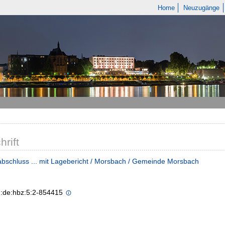
Home
Neuzugänge
hrift
bschluss ... mit Lagebericht / Morsbach / Gemeinde Morsbach
n:de:hbz:5:2-854415