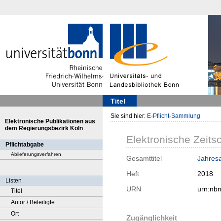
Titel
Sie sind hier:
E-Pflicht-Sammlung
Elektronische Publikationen aus
dem Regierungsbezirk Köln
Elektronische Zeitsc
Pflichtabgabe
Ablieferungsverfahren
Gesamttitel
Jahresa
Heft
2018
Listen
URN
urn:nb
Titel
Autor / Beteiligte
Ort
Zugänglichkeit