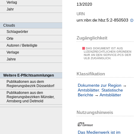
Verlag
13/2020
Jahr
URN
urn:nbn:de:hbz:5:2-850503
Clouds
Schlagwörter
Zugänglichkeit
Orte
Autoren / Beteiligte
DAS DOKUMENT IST AUS
LIZENZRECHTLICHEN GRÜNDEN
Verlage
NUR AN DEN SERVICE-PCS DER
ULB ZUGÄNGLICH.
Jahre
Klassifikation
Weitere E-Pflichtsammlungen
Publikationen aus dem
Dokumente zur Region
→
Regierungsbezirk Düsseldorf
Amtsblätter. Statistische
Publikationen aus den
Berichte
→
Amtsblätter
Regierungsbezirken Münster,
Arnsberg und Detmold
Nutzungshinweis
Das Medienwerk ist im