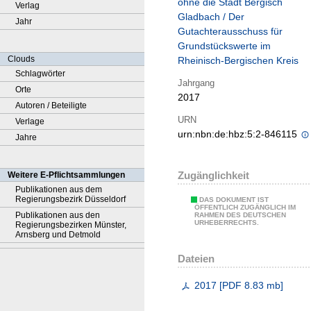
ohne die Stadt Bergisch
Verlag
Gladbach / Der
Jahr
Gutachterausschuss für
Grundstückswerte im
Clouds
Rheinisch-Bergischen Kreis
Schlagwörter
Jahrgang
Orte
2017
Autoren / Beteiligte
URN
Verlage
urn:nbn:de:hbz:5:2-846115
Jahre
Zugänglichkeit
Weitere E-Pflichtsammlungen
Publikationen aus dem
Regierungsbezirk Düsseldorf
DAS DOKUMENT IST
ÖFFENTLICH ZUGÄNGLICH IM
Publikationen aus den
RAHMEN DES DEUTSCHEN
URHEBERRECHTS.
Regierungsbezirken Münster,
Arnsberg und Detmold
Dateien
2017
[
PDF
8.83 mb
]