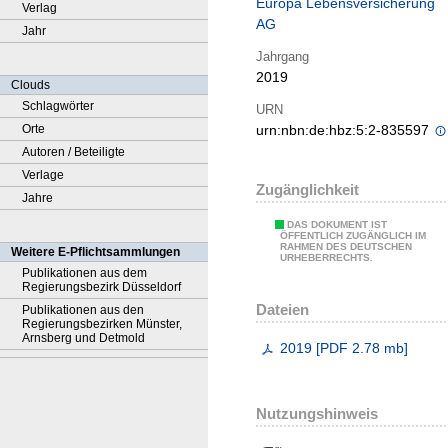
Europa Lebensversicherung
Verlag
AG
Jahr
Jahrgang
2019
Clouds
Schlagwörter
URN
Orte
urn:nbn:de:hbz:5:2-835597
Autoren / Beteiligte
Verlage
Zugänglichkeit
Jahre
DAS DOKUMENT IST
ÖFFENTLICH ZUGÄNGLICH IM
RAHMEN DES DEUTSCHEN
Weitere E-Pflichtsammlungen
URHEBERRECHTS.
Publikationen aus dem
Regierungsbezirk Düsseldorf
Dateien
Publikationen aus den
Regierungsbezirken Münster,
Arnsberg und Detmold
2019
[
PDF
2.78 mb
]
Nutzungshinweis