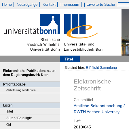
Home
Neuzugänge
Kontakt
Impressum
Erweiterte Suche
Titel
Sie sind hier:
E-Pflicht-Sammlung
Elektronische Publikationen aus
dem Regierungsbezirk Köln
Elektronische
Pflichtabgabe
Zeitschrift
Ablieferungsverfahren
Gesamttitel
Listen
Amtliche Bekanntmachung /
Titel
RWTH Aachen University
Autor / Beteiligte
Heft
Ort
2010/045