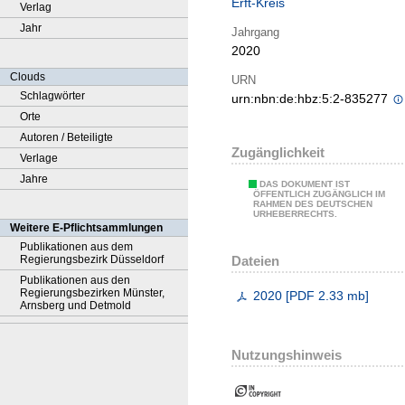
Erft-Kreis
Verlag
Jahr
Jahrgang
2020
Clouds
URN
Schlagwörter
urn:nbn:de:hbz:5:2-835277
Orte
Autoren / Beteiligte
Zugänglichkeit
Verlage
Jahre
DAS DOKUMENT IST
ÖFFENTLICH ZUGÄNGLICH IM
RAHMEN DES DEUTSCHEN
URHEBERRECHTS.
Weitere E-Pflichtsammlungen
Publikationen aus dem
Dateien
Regierungsbezirk Düsseldorf
Publikationen aus den
Regierungsbezirken Münster,
2020
[
PDF
2.33 mb
]
Arnsberg und Detmold
Nutzungshinweis