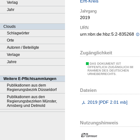
Erft-Kreis
Verlag
Jahr
Jahrgang
2019
Clouds
URN
Schlagwörter
urn:nbn:de:hbz:5:2-835268
Orte
Autoren / Beteiligte
Zugänglichkeit
Verlage
Jahre
DAS DOKUMENT IST
ÖFFENTLICH ZUGÄNGLICH IM
RAHMEN DES DEUTSCHEN
URHEBERRECHTS.
Weitere E-Pflichtsammlungen
Publikationen aus dem
Dateien
Regierungsbezirk Düsseldorf
Publikationen aus den
Regierungsbezirken Münster,
2019
[
PDF
2.01 mb
]
Arnsberg und Detmold
Nutzungshinweis