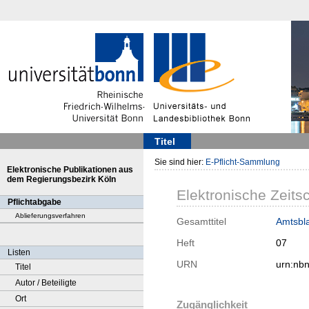
Titel
Sie sind hier:
E-Pflicht-Sammlung
Elektronische Publikationen aus
dem Regierungsbezirk Köln
Elektronische Zeitsc
Pflichtabgabe
Ablieferungsverfahren
Gesamttitel
Amtsbla
Heft
07
Listen
URN
urn:nb
Titel
Autor / Beteiligte
Ort
Zugänglichkeit