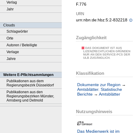
Verlag
F.776
Jahr
URN
urn:nbn:de:hbz:5:2-832218
Clouds
Schlagwörter
Zugänglichkeit
Orte
Autoren / Beteiligte
DAS DOKUMENT IST AUS
LIZENZRECHTLICHEN GRÜNDEN
Verlage
NUR AN DEN SERVICE-PCS DER
ULB ZUGÄNGLICH.
Jahre
Klassifikation
Weitere E-Pflichtsammlungen
Publikationen aus dem
Dokumente zur Region
→
Regierungsbezirk Düsseldorf
Amtsblätter. Statistische
Publikationen aus den
Berichte
→
Amtsblätter
Regierungsbezirken Münster,
Arnsberg und Detmold
Nutzungshinweis
Das Medienwerk ist im