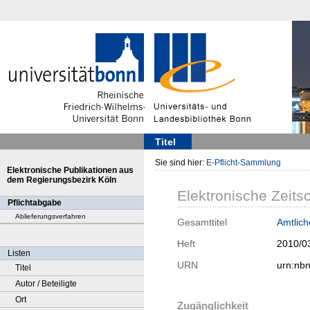
Titel
Sie sind hier:
E-Pflicht-Sammlung
Elektronische Publikationen aus
dem Regierungsbezirk Köln
Elektronische Zeitsc
Pflichtabgabe
Ablieferungsverfahren
Gesamttitel
Amtlic
Heft
2010/0
Listen
URN
urn:nb
Titel
Autor / Beteiligte
Ort
Zugänglichkeit