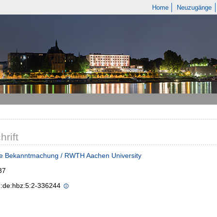
Home
Neuzugänge
hrift
he Bekanntmachung / RWTH Aachen University
37
n:de:hbz:5:2-336244