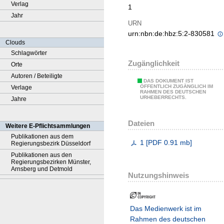
Verlag
1
Jahr
URN
urn:nbn:de:hbz:5:2-830581
Clouds
Schlagwörter
Zugänglichkeit
Orte
Autoren / Beteiligte
DAS DOKUMENT IST
ÖFFENTLICH ZUGÄNGLICH IM
Verlage
RAHMEN DES DEUTSCHEN
URHEBERRECHTS.
Jahre
Dateien
Weitere E-Pflichtsammlungen
Publikationen aus dem
1
[
PDF
0.91 mb
]
Regierungsbezirk Düsseldorf
Publikationen aus den
Regierungsbezirken Münster,
Arnsberg und Detmold
Nutzungshinweis
Das Medienwerk ist im
Rahmen des deutschen