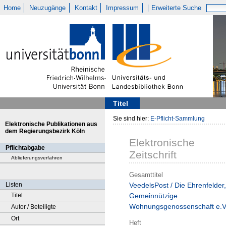
Home
Neuzugänge
Kontakt
Impressum
Erweiterte Suche
Titel
Sie sind hier:
E-Pflicht-Sammlung
Elektronische Publikationen aus
dem Regierungsbezirk Köln
Elektronische
Pflichtabgabe
Zeitschrift
Ablieferungsverfahren
Gesamttitel
Listen
VeedelsPost / Die Ehrenfelder,
Titel
Gemeinnützige
Wohnungsgenossenschaft e.V
Autor / Beteiligte
Ort
Heft