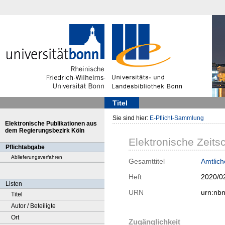
Titel
Sie sind hier:
E-Pflicht-Sammlung
Elektronische Publikationen aus
dem Regierungsbezirk Köln
Elektronische Zeitsc
Pflichtabgabe
Ablieferungsverfahren
Gesamttitel
Amtlic
Heft
2020/0
Listen
URN
urn:nb
Titel
Autor / Beteiligte
Ort
Zugänglichkeit