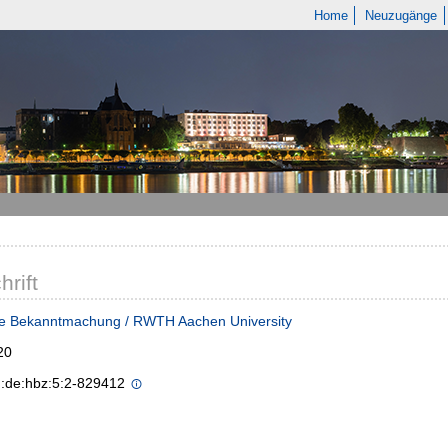
Home
Neuzugänge
hrift
he Bekanntmachung / RWTH Aachen University
20
n:de:hbz:5:2-829412