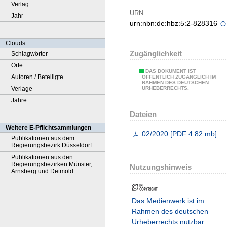
Verlag
URN
Jahr
urn:nbn:de:hbz:5:2-828316
Clouds
Zugänglichkeit
Schlagwörter
Orte
DAS DOKUMENT IST
Autoren / Beteiligte
ÖFFENTLICH ZUGÄNGLICH IM
RAHMEN DES DEUTSCHEN
Verlage
URHEBERRECHTS.
Jahre
Dateien
Weitere E-Pflichtsammlungen
02/2020
[
PDF
4.82 mb
]
Publikationen aus dem
Regierungsbezirk Düsseldorf
Publikationen aus den
Regierungsbezirken Münster,
Nutzungshinweis
Arnsberg und Detmold
Das Medienwerk ist im
Rahmen des deutschen
Urheberrechts nutzbar.