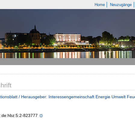
Home
Neuzugänge
hrift
ationsblatt / Herausgeber: Interessengemeinschaft Energie Umwelt F
n:de:hbz:5:2-823777