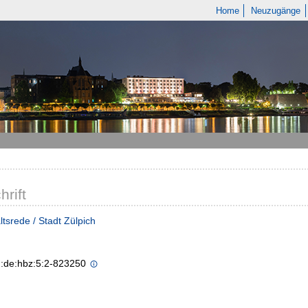
Home
Neuzugänge
hrift
tsrede / Stadt Zülpich
n:de:hbz:5:2-823250