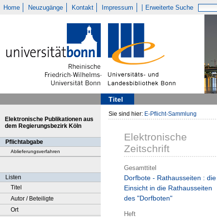
Home
Neuzugänge
Kontakt
Impressum
Erweiterte Suche
Titel
Sie sind hier:
E-Pflicht-Sammlung
Elektronische Publikationen aus
dem Regierungsbezirk Köln
Elektronische
Pflichtabgabe
Zeitschrift
Ablieferungsverfahren
Gesamttitel
Listen
Dorfbote - Rathausseiten : die
Titel
Einsicht in die Rathausseiten
des "Dorfboten"
Autor / Beteiligte
Ort
Heft