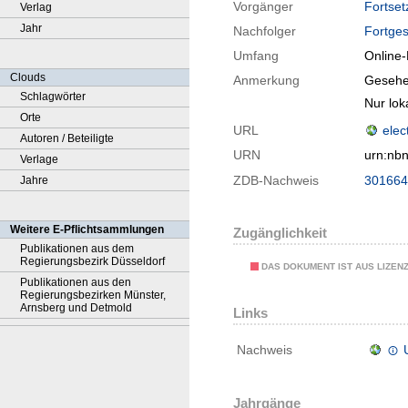
Vorgänger
Fortset
Verlag
Jahr
Nachfolger
Fortges
Umfang
Online
Clouds
Anmerkung
Gesehe
Schlagwörter
Nur lok
Orte
URL
elec
Autoren / Beteiligte
URN
urn:nb
Verlage
ZDB-Nachweis
301664
Jahre
Weitere E-Pflichtsammlungen
Zugänglichkeit
Publikationen aus dem
Regierungsbezirk Düsseldorf
DAS DOKUMENT IST AUS LIZEN
Publikationen aus den
Regierungsbezirken Münster,
Arnsberg und Detmold
Links
Nachweis
Jahrgänge