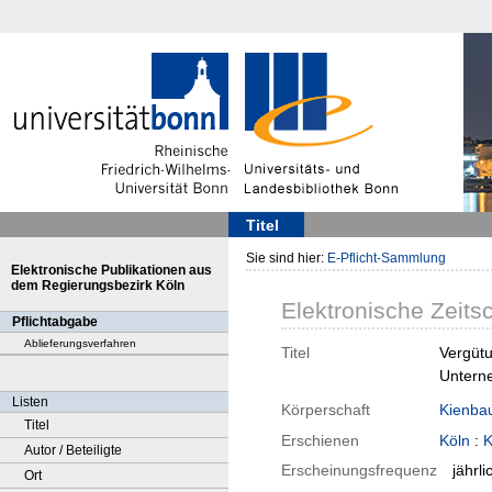
Titel
Sie sind hier:
E-Pflicht-Sammlung
Elektronische Publikationen aus
dem Regierungsbezirk Köln
Elektronische Zeitsc
Pflichtabgabe
Ablieferungsverfahren
Titel
Vergütu
Untern
Listen
Körperschaft
Kienba
Titel
Erschienen
Köln
:
K
Autor / Beteiligte
Erscheinungsfrequenz
jährli
Ort