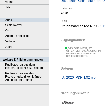
Deutschen Bischofskonferenz
Verlag
Jahr
Jahrgang
2020
Clouds
URN
Schlagwörter
urn:nbn:de:hbz:5:2-574828
Orte
Autoren / Beteiligte
Zugänglichkeit
Verlage
Jahre
DAS DOKUMENT IST
ÖFFENTLICH ZUGÄNGLICH IM
RAHMEN DES DEUTSCHEN
URHEBERRECHTS.
Weitere E-Pflichtsammlungen
Publikationen aus dem
Dateien
Regierungsbezirk Düsseldorf
Publikationen aus den
Regierungsbezirken Münster,
2020
[
PDF
4.92 mb
]
Arnsberg und Detmold
Nutzungshinweis