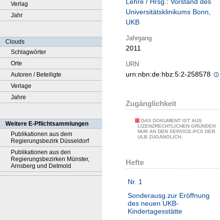
Lehre / Hrsg.: Vorstand des
Verlag
Universitätsklinikums Bonn,
Jahr
UKB
Jahrgang
Clouds
2011
Schlagwörter
Orte
URN
urn:nbn:de:hbz:5:2-258578
Autoren / Beteiligte
Verlage
Jahre
Zugänglichkeit
DAS DOKUMENT IST AUS
Weitere E-Pflichtsammlungen
LIZENZRECHTLICHEN GRÜNDEN
NUR AN DEN SERVICE-PCS DER
Publikationen aus dem
ULB ZUGÄNGLICH.
Regierungsbezirk Düsseldorf
Publikationen aus den
Regierungsbezirken Münster,
Hefte
Arnsberg und Detmold
Nr. 1
Sonderausg.zur Eröffnung
des neuen UKB-
Kindertagesstätte