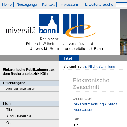
Home
Neuzugänge
Kontakt
Impressum
Erweiterte Suche
Titel
Sie sind hier:
E-Pflicht-Sammlung
Elektronische Publikationen aus
dem Regierungsbezirk Köln
Elektronische
Pflichtabgabe
Zeitschrift
Ablieferungsverfahren
Gesamttitel
Listen
Bekanntmachung / Stadt
Titel
Baesweiler
Autor / Beteiligte
Heft
Ort
015