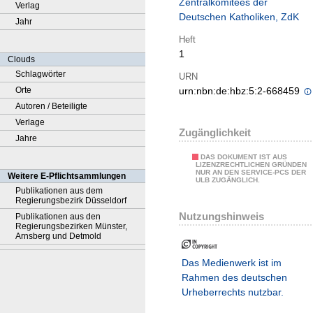
Zentralkomitees der
Verlag
Deutschen Katholiken, ZdK
Jahr
Heft
1
Clouds
Schlagwörter
URN
Orte
urn:nbn:de:hbz:5:2-668459
Autoren / Beteiligte
Verlage
Zugänglichkeit
Jahre
DAS DOKUMENT IST AUS
LIZENZRECHTLICHEN GRÜNDEN
NUR AN DEN SERVICE-PCS DER
Weitere E-Pflichtsammlungen
ULB ZUGÄNGLICH.
Publikationen aus dem
Regierungsbezirk Düsseldorf
Nutzungshinweis
Publikationen aus den
Regierungsbezirken Münster,
Arnsberg und Detmold
Das Medienwerk ist im
Rahmen des deutschen
Urheberrechts nutzbar.