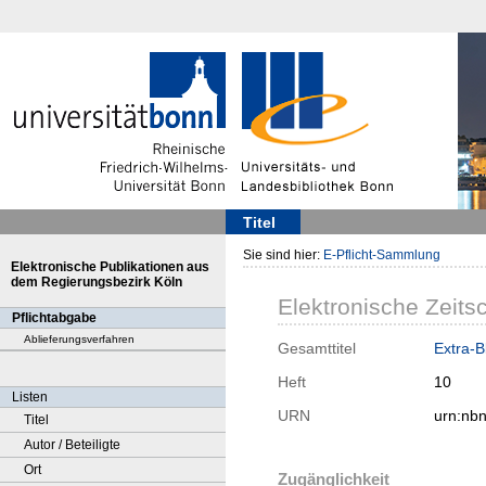
Titel
Sie sind hier:
E-Pflicht-Sammlung
Elektronische Publikationen aus
dem Regierungsbezirk Köln
Elektronische Zeitsc
Pflichtabgabe
Ablieferungsverfahren
Gesamttitel
Extra-Bl
Heft
10
Listen
URN
urn:nb
Titel
Autor / Beteiligte
Ort
Zugänglichkeit