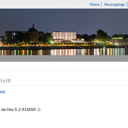
Home
Neuzugänge
hrift
att
n:de:hbz:5:2-814550