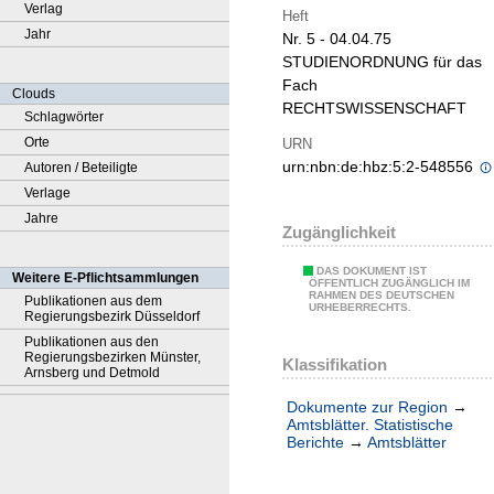
Verlag
Heft
Jahr
Nr. 5 - 04.04.75
STUDIENORDNUNG für das
Fach
Clouds
RECHTSWISSENSCHAFT
Schlagwörter
Orte
URN
urn:nbn:de:hbz:5:2-548556
Autoren / Beteiligte
Verlage
Jahre
Zugänglichkeit
DAS DOKUMENT IST
Weitere E-Pflichtsammlungen
ÖFFENTLICH ZUGÄNGLICH IM
RAHMEN DES DEUTSCHEN
Publikationen aus dem
URHEBERRECHTS.
Regierungsbezirk Düsseldorf
Publikationen aus den
Regierungsbezirken Münster,
Klassifikation
Arnsberg und Detmold
Dokumente zur Region
→
Amtsblätter. Statistische
Berichte
→
Amtsblätter