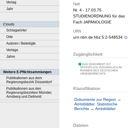
Verlag
Heft
Jahr
Nr. 4 - 17.03.75
STUDIENORDNUNG für das
Fach JAPANOLOGIE
Clouds
Schlagwörter
URN
Orte
urn:nbn:de:hbz:5:2-548534
Autoren / Beteiligte
Verlage
Zugänglichkeit
Jahre
DAS DOKUMENT IST
ÖFFENTLICH ZUGÄNGLICH IM
RAHMEN DES DEUTSCHEN
Weitere E-Pflichtsammlungen
URHEBERRECHTS.
Publikationen aus dem
Regierungsbezirk Düsseldorf
Klassifikation
Publikationen aus den
Regierungsbezirken Münster,
Arnsberg und Detmold
Dokumente zur Region
→
Amtsblätter. Statistische
Berichte
→
Amtsblätter
Dateien