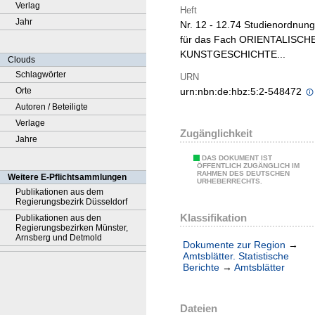
Verlag
Heft
Jahr
Nr. 12 - 12.74 Studienordnung
für das Fach ORIENTALISCH
KUNSTGESCHICHTE...
Clouds
Schlagwörter
URN
Orte
urn:nbn:de:hbz:5:2-548472
Autoren / Beteiligte
Verlage
Zugänglichkeit
Jahre
DAS DOKUMENT IST
ÖFFENTLICH ZUGÄNGLICH IM
RAHMEN DES DEUTSCHEN
Weitere E-Pflichtsammlungen
URHEBERRECHTS.
Publikationen aus dem
Regierungsbezirk Düsseldorf
Klassifikation
Publikationen aus den
Regierungsbezirken Münster,
Arnsberg und Detmold
Dokumente zur Region
→
Amtsblätter. Statistische
Berichte
→
Amtsblätter
Dateien