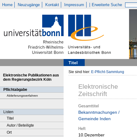
Home
Neuzugänge
Kontakt
Impressum
Erweiterte Suche
Titel
Sie sind hier:
E-Pflicht-Sammlung
Elektronische Publikationen aus
dem Regierungsbezirk Köln
Elektronische
Pflichtabgabe
Zeitschrift
Ablieferungsverfahren
Gesamttitel
Listen
Bekanntmachungen /
Titel
Gemeinde Inden
Autor / Beteiligte
Heft
Ort
10.Dezember