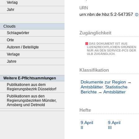
Verlag
URN
Jahr
urn:nbn:de:hbz:5:2-547357
Clouds
Zugänglichkeit
Schlagwörter
Orte
DAS DOKUMENT IST AUS
Autoren / Beteiligte
LIZENZRECHTLICHEN GRÜNDEN
NUR AN DEN SERVICE-PCS DER
Verlage
ULB ZUGÄNGLICH.
Jahre
Klassifikation
Weitere E-Pflichtsammlungen
Dokumente zur Region
→
Publikationen aus dem
Amtsblätter. Statistische
Regierungsbezirk Düsseldorf
Berichte
→
Amtsblätter
Publikationen aus den
Regierungsbezirken Münster,
Arnsberg und Detmold
Hefte
9.April
9.April
II
III