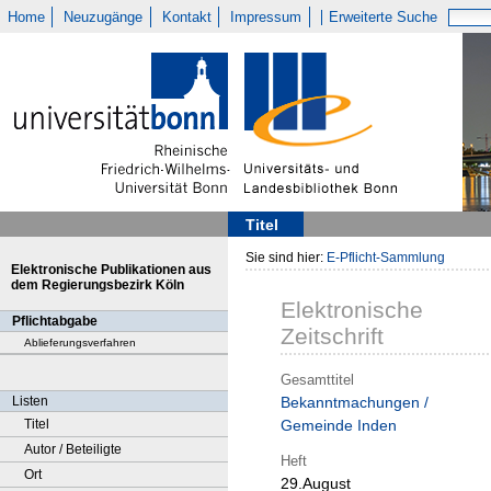
Home
Neuzugänge
Kontakt
Impressum
Erweiterte Suche
Titel
Sie sind hier:
E-Pflicht-Sammlung
Elektronische Publikationen aus
dem Regierungsbezirk Köln
Elektronische
Pflichtabgabe
Zeitschrift
Ablieferungsverfahren
Gesamttitel
Listen
Bekanntmachungen /
Titel
Gemeinde Inden
Autor / Beteiligte
Heft
Ort
29.August