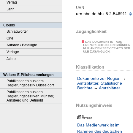
Verlag
URN
Jahr
urn:nbn:de:hbz:5:2-546911
Clouds
Zugänglichkeit
Schlagwörter
Orte
DAS DOKUMENT IST AUS
Autoren / Beteiligte
LIZENZRECHTLICHEN GRÜNDEN
NUR AN DEN SERVICE-PCS DER
Verlage
ULB ZUGÄNGLICH.
Jahre
Klassifikation
Weitere E-Pflichtsammlungen
Dokumente zur Region
→
Publikationen aus dem
Amtsblätter. Statistische
Regierungsbezirk Düsseldorf
Berichte
→
Amtsblätter
Publikationen aus den
Regierungsbezirken Münster,
Arnsberg und Detmold
Nutzungshinweis
Das Medienwerk ist im
Rahmen des deutschen