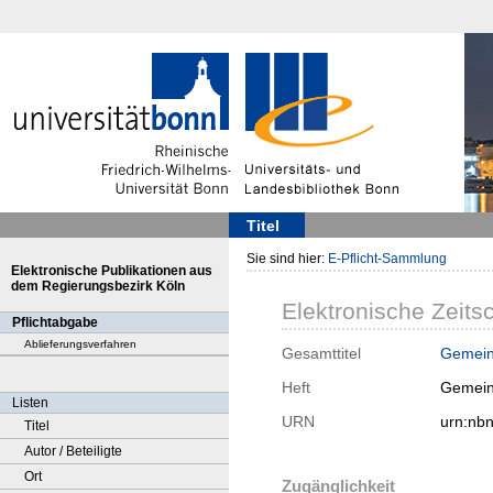
Titel
Sie sind hier:
E-Pflicht-Sammlung
Elektronische Publikationen aus
dem Regierungsbezirk Köln
Elektronische Zeitsc
Pflichtabgabe
Ablieferungsverfahren
Gesamttitel
Gemein
Heft
Gemein
Listen
URN
urn:nb
Titel
Autor / Beteiligte
Ort
Zugänglichkeit