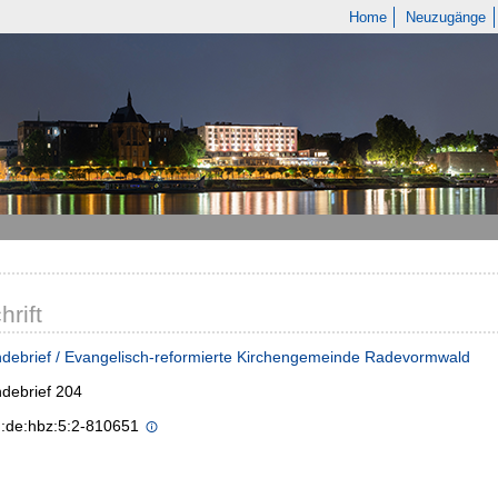
Home
Neuzugänge
hrift
debrief / Evangelisch-reformierte Kirchengemeinde Radevormwald
debrief 204
n:de:hbz:5:2-810651