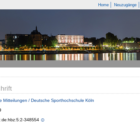
Home
Neuzugänge
hrift
e Mitteilungen / Deutsche Sporthochschule Köln
9
n:de:hbz:5:2-348554