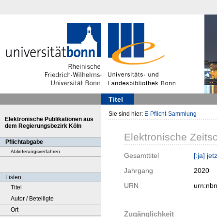
Titel
Sie sind hier:
E-Pflicht-Sammlung
Elektronische Publikationen aus
dem Regierungsbezirk Köln
Elektronische Zeitsc
Pflichtabgabe
Ablieferungsverfahren
Gesamttitel
[:ja] je
Jahrgang
2020
Listen
URN
urn:nb
Titel
Autor / Beteiligte
Ort
Zugänglichkeit