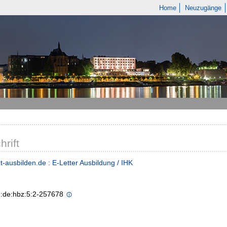
Home
Neuzugänge
hrift
tzt-ausbilden.de : E-Letter Ausbildung / IHK
n:de:hbz:5:2-257678