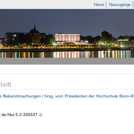
Home
Neuzugänge
hrift
he Bekanntmachungen / hrsg. vom Präsidenten der Hochschule Bonn-R
n:de:hbz:5:2-335537