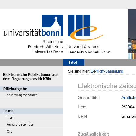
Titel
Sie sind hier:
E-Pflicht-Sammlung
Elektronische Publikationen aus
dem Regierungsbezirk Köln
Elektronische Zeitsc
Pflichtabgabe
Ablieferungsverfahren
Gesamttitel
Amtlic
Heft
2/2004
Listen
URN
urn:nb
Titel
Autor / Beteiligte
Ort
Zugänglichkeit