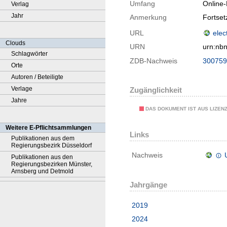
Umfang
Online
Verlag
Jahr
Anmerkung
Fortse
URL
elec
Clouds
URN
urn:nb
Schlagwörter
ZDB-Nachweis
300759
Orte
Autoren / Beteiligte
Verlage
Zugänglichkeit
Jahre
DAS DOKUMENT IST AUS LIZEN
Weitere E-Pflichtsammlungen
Links
Publikationen aus dem
Regierungsbezirk Düsseldorf
Nachweis
Publikationen aus den
Regierungsbezirken Münster,
Arnsberg und Detmold
Jahrgänge
2019
2024