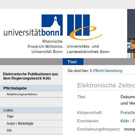
Titel
Sie sind hier:
E-Pflicht-Sammlung
Elektronische Publikationen aus
dem Regierungsbezirk Köln
Elektronische Zeitsc
Pflichtabgabe
Ablieferungsverfahren
Titel
Dokumen
und Ve
Listen
Körperschaft
Forschu
Titel
Erschienen
Köln
:
F
Autor / Beteiligte
Erscheinungsfrequenz
monat
Ort