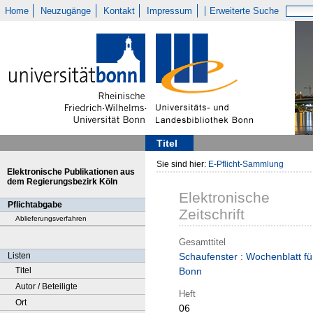
Home
Neuzugänge
Kontakt
Impressum
Erweiterte Suche
Titel
Sie sind hier:
E-Pflicht-Sammlung
Elektronische Publikationen aus
dem Regierungsbezirk Köln
Elektronische
Pflichtabgabe
Zeitschrift
Ablieferungsverfahren
Gesamttitel
Listen
Schaufenster : Wochenblatt fü
Titel
Bonn
Autor / Beteiligte
Heft
Ort
06