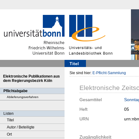
Titel
Sie sind hier:
E-Pflicht-Sammlung
Elektronische Publikationen aus
dem Regierungsbezirk Köln
Elektronische Zeitsc
Pflichtabgabe
Ablieferungsverfahren
Gesamttitel
Sonnta
Heft
05
Listen
URN
urn:nb
Titel
Autor / Beteiligte
Ort
Zugänglichkeit