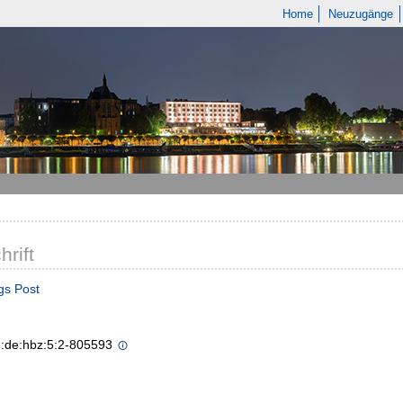
Home
Neuzugänge
hrift
gs Post
n:de:hbz:5:2-805593