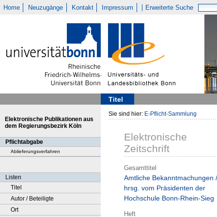
Home
Neuzugänge
Kontakt
Impressum
Erweiterte Suche
Titel
Sie sind hier:
E-Pflicht-Sammlung
Elektronische Publikationen aus
dem Regierungsbezirk Köln
Elektronische
Pflichtabgabe
Zeitschrift
Ablieferungsverfahren
Gesamttitel
Listen
Amtliche Bekanntmachungen 
Titel
hrsg. vom Präsidenten der
Hochschule Bonn-Rhein-Sieg
Autor / Beteiligte
Ort
Heft