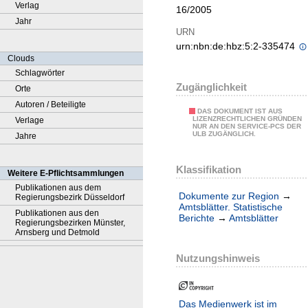
Verlag
16/2005
Jahr
URN
urn:nbn:de:hbz:5:2-335474
Clouds
Schlagwörter
Zugänglichkeit
Orte
Autoren / Beteiligte
DAS DOKUMENT IST AUS
LIZENZRECHTLICHEN GRÜNDEN
Verlage
NUR AN DEN SERVICE-PCS DER
ULB ZUGÄNGLICH.
Jahre
Klassifikation
Weitere E-Pflichtsammlungen
Publikationen aus dem
Dokumente zur Region
→
Regierungsbezirk Düsseldorf
Amtsblätter. Statistische
Publikationen aus den
Berichte
→
Amtsblätter
Regierungsbezirken Münster,
Arnsberg und Detmold
Nutzungshinweis
Das Medienwerk ist im