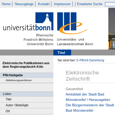
Home
Neuzugänge
Kontakt
Impressum
Erweiterte Suche
Titel
Sie sind hier:
E-Pflicht-Sammlung
Elektronische Publikationen aus
dem Regierungsbezirk Köln
Elektronische
Pflichtabgabe
Zeitschrift
Ablieferungsverfahren
Gesamttitel
Listen
Amtsblatt der Stadt Bad
Titel
Münstereifel / Herausgeber:
Die Bürgermeisterin der Stadt
Autor / Beteiligte
Bad Münstereifel
Ort