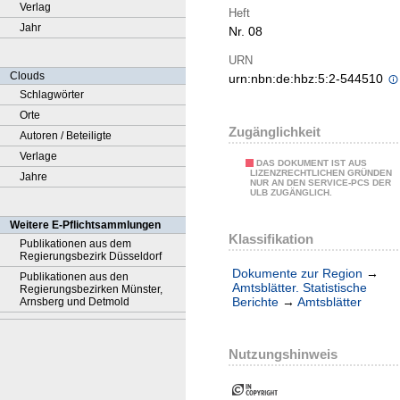
Verlag
Heft
Jahr
Nr. 08
URN
Clouds
urn:nbn:de:hbz:5:2-544510
Schlagwörter
Orte
Zugänglichkeit
Autoren / Beteiligte
Verlage
DAS DOKUMENT IST AUS
LIZENZRECHTLICHEN GRÜNDEN
Jahre
NUR AN DEN SERVICE-PCS DER
ULB ZUGÄNGLICH.
Weitere E-Pflichtsammlungen
Klassifikation
Publikationen aus dem
Regierungsbezirk Düsseldorf
Dokumente zur Region
→
Publikationen aus den
Amtsblätter. Statistische
Regierungsbezirken Münster,
Berichte
→
Amtsblätter
Arnsberg und Detmold
Nutzungshinweis