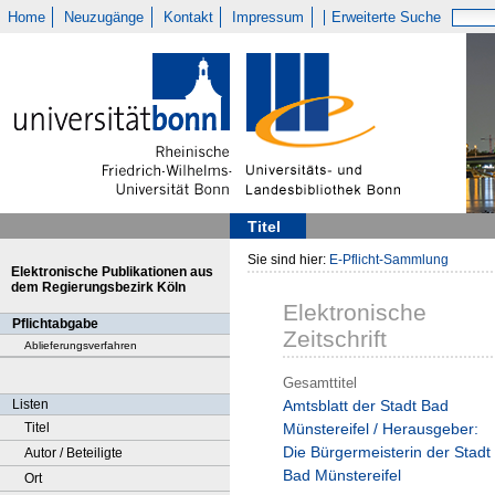
Home
Neuzugänge
Kontakt
Impressum
Erweiterte Suche
Titel
Sie sind hier:
E-Pflicht-Sammlung
Elektronische Publikationen aus
dem Regierungsbezirk Köln
Elektronische
Pflichtabgabe
Zeitschrift
Ablieferungsverfahren
Gesamttitel
Listen
Amtsblatt der Stadt Bad
Titel
Münstereifel / Herausgeber:
Die Bürgermeisterin der Stadt
Autor / Beteiligte
Bad Münstereifel
Ort