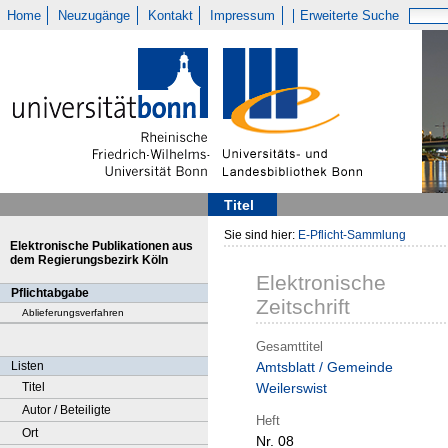
Home
Neuzugänge
Kontakt
Impressum
Erweiterte Suche
Titel
Sie sind hier:
E-Pflicht-Sammlung
Elektronische Publikationen aus
dem Regierungsbezirk Köln
Elektronische
Pflichtabgabe
Zeitschrift
Ablieferungsverfahren
Gesamttitel
Listen
Amtsblatt / Gemeinde
Titel
Weilerswist
Autor / Beteiligte
Heft
Ort
Nr. 08