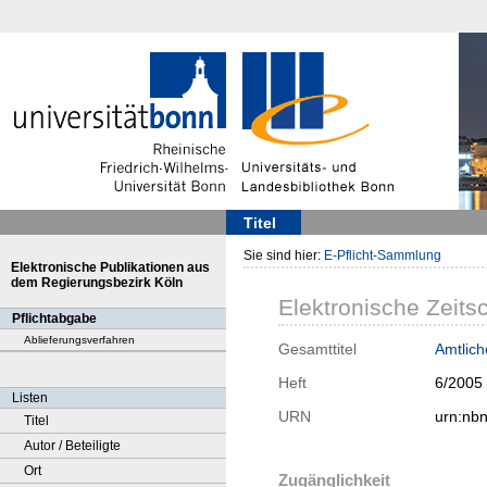
Titel
Sie sind hier:
E-Pflicht-Sammlung
Elektronische Publikationen aus
dem Regierungsbezirk Köln
Elektronische Zeitsc
Pflichtabgabe
Ablieferungsverfahren
Gesamttitel
Amtlic
Heft
6/2005
Listen
URN
urn:nb
Titel
Autor / Beteiligte
Ort
Zugänglichkeit