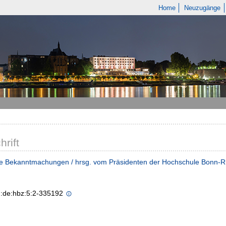
Home
Neuzugänge
hrift
he Bekanntmachungen / hrsg. vom Präsidenten der Hochschule Bonn-R
n:de:hbz:5:2-335192