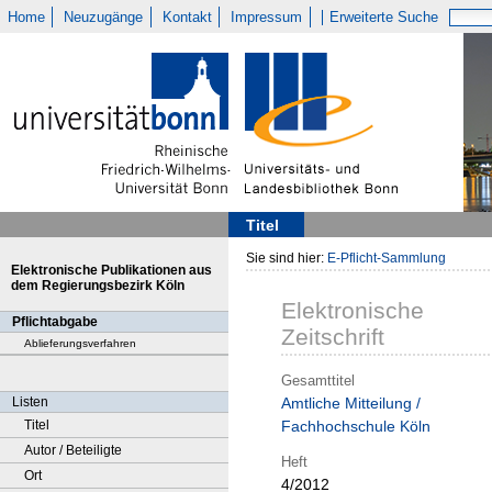
Home
Neuzugänge
Kontakt
Impressum
Erweiterte Suche
Titel
Sie sind hier:
E-Pflicht-Sammlung
Elektronische Publikationen aus
dem Regierungsbezirk Köln
Elektronische
Pflichtabgabe
Zeitschrift
Ablieferungsverfahren
Gesamttitel
Listen
Amtliche Mitteilung /
Titel
Fachhochschule Köln
Autor / Beteiligte
Heft
Ort
4/2012