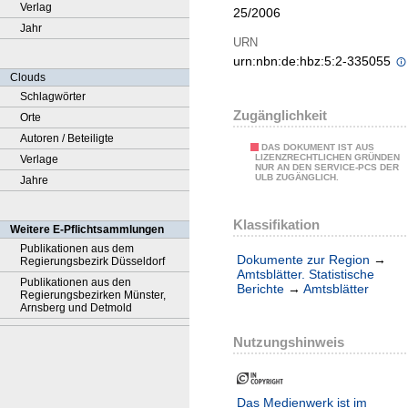
Verlag
25/2006
Jahr
URN
urn:nbn:de:hbz:5:2-335055
Clouds
Schlagwörter
Zugänglichkeit
Orte
Autoren / Beteiligte
DAS DOKUMENT IST AUS
LIZENZRECHTLICHEN GRÜNDEN
Verlage
NUR AN DEN SERVICE-PCS DER
ULB ZUGÄNGLICH.
Jahre
Klassifikation
Weitere E-Pflichtsammlungen
Publikationen aus dem
Dokumente zur Region
→
Regierungsbezirk Düsseldorf
Amtsblätter. Statistische
Publikationen aus den
Berichte
→
Amtsblätter
Regierungsbezirken Münster,
Arnsberg und Detmold
Nutzungshinweis
Das Medienwerk ist im