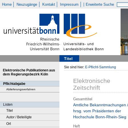
Home
Neuzugänge
Kontakt
Impressum
Erweiterte Suche
Titel
Sie sind hier:
E-Pflicht-Sammlung
Elektronische Publikationen aus
dem Regierungsbezirk Köln
Elektronische
Pflichtabgabe
Zeitschrift
Ablieferungsverfahren
Gesamttitel
Listen
Amtliche Bekanntmachungen 
Titel
hrsg. vom Präsidenten der
Hochschule Bonn-Rhein-Sieg
Autor / Beteiligte
Ort
Heft