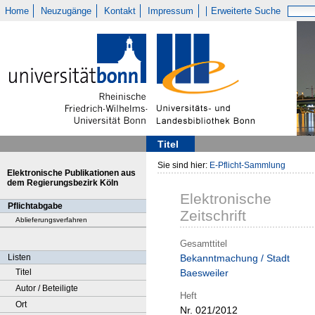
Home
Neuzugänge
Kontakt
Impressum
Erweiterte Suche
Titel
Sie sind hier:
E-Pflicht-Sammlung
Elektronische Publikationen aus
dem Regierungsbezirk Köln
Elektronische
Pflichtabgabe
Zeitschrift
Ablieferungsverfahren
Gesamttitel
Listen
Bekanntmachung / Stadt
Titel
Baesweiler
Autor / Beteiligte
Heft
Ort
Nr. 021/2012