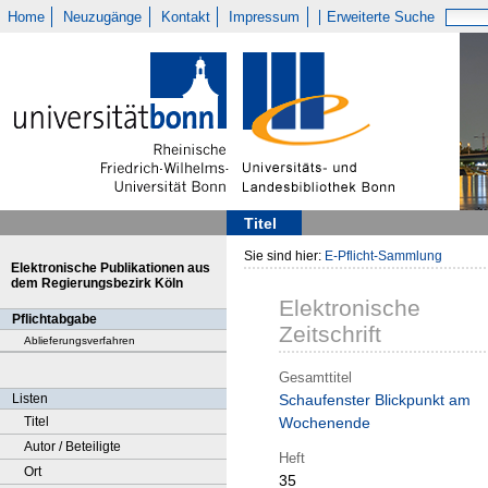
Home
Neuzugänge
Kontakt
Impressum
Erweiterte Suche
Titel
Sie sind hier:
E-Pflicht-Sammlung
Elektronische Publikationen aus
dem Regierungsbezirk Köln
Elektronische
Pflichtabgabe
Zeitschrift
Ablieferungsverfahren
Gesamttitel
Listen
Schaufenster Blickpunkt am
Titel
Wochenende
Autor / Beteiligte
Heft
Ort
35