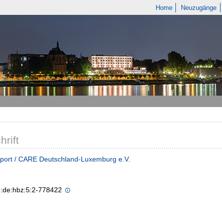
Home
Neuzugänge
hrift
eport / CARE Deutschland-Luxemburg e.V.
n:de:hbz:5:2-778422