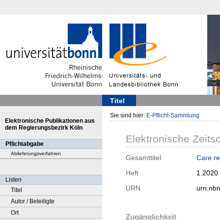
Titel
Sie sind hier:
E-Pflicht-Sammlung
Elektronische Publikationen aus
dem Regierungsbezirk Köln
Elektronische Zeitsc
Pflichtabgabe
Ablieferungsverfahren
Gesamttitel
Care r
Heft
1.2020
Listen
URN
urn:nb
Titel
Autor / Beteiligte
Ort
Zugänglichkeit