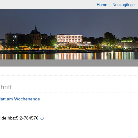
Home
Neuzugänge
hrift
Blatt am Wochenende
n:de:hbz:5:2-784576