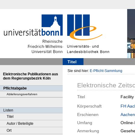
Titel
Sie sind hier:
E-Pflicht-Sammlung
Elektronische Publikationen aus
dem Regierungsbezirk Köln
Elektronische Zeitsc
Pflichtabgabe
Ablieferungsverfahren
Titel
Facilit
Körperschaft
FH Aac
Listen
Erschienen
Aachen
Titel
Umfang
Online
Autor / Beteiligte
Ort
Anmerkung
Gesehe