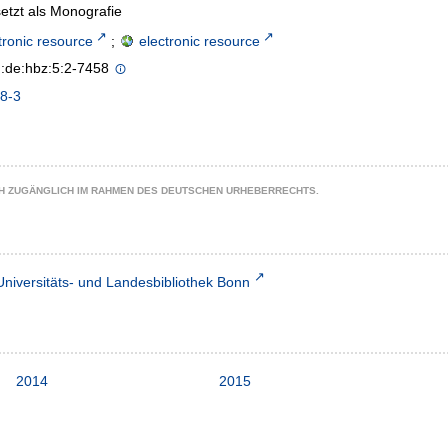
etzt als Monografie
tronic resource
;
electronic resource
n:de:hbz:5:2-7458
8-3
CH ZUGÄNGLICH IM RAHMEN DES DEUTSCHEN URHEBERRECHTS.
Universitäts- und Landesbibliothek Bonn
2014
2015