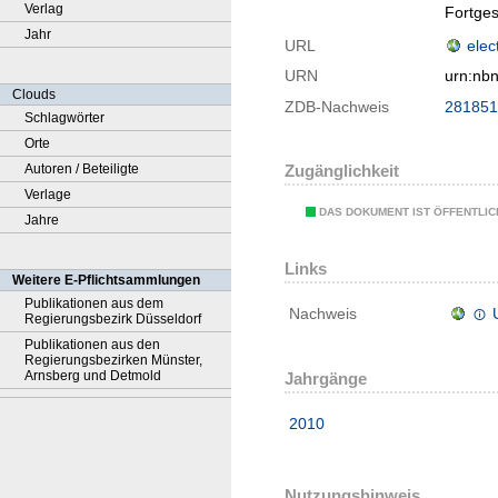
Verlag
Fortges
Jahr
URL
elec
URN
urn:nb
Clouds
ZDB-Nachweis
281851
Schlagwörter
Orte
Autoren / Beteiligte
Zugänglichkeit
Verlage
DAS DOKUMENT IST ÖFFENTLI
Jahre
Links
Weitere E-Pflichtsammlungen
Publikationen aus dem
Nachweis
Regierungsbezirk Düsseldorf
Publikationen aus den
Regierungsbezirken Münster,
Arnsberg und Detmold
Jahrgänge
2010
Nutzungshinweis