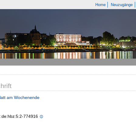
Home
Neuzugänge
hrift
Blatt am Wochenende
n:de:hbz:5:2-774916