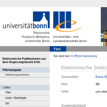
Titel
Sie sind hier:
E-Pflicht-Sammlung
Elektronische Publikationen aus
dem Regierungsbezirk Köln
Elektronische Zeitsc
Pflichtabgabe
Ablieferungsverfahren
Gesamttitel
Extra-
Heft
48
Listen
URN
urn:nb
Titel
Autor / Beteiligte
Ort
Zugänglichkeit