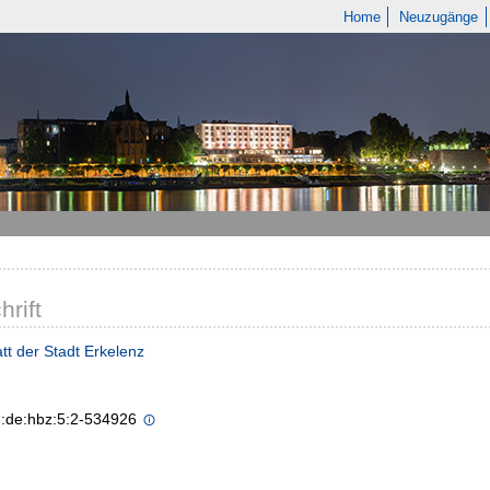
Home
Neuzugänge
hrift
tt der Stadt Erkelenz
n:de:hbz:5:2-534926