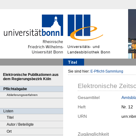
Titel
Sie sind hier:
E-Pflicht-Sammlung
Elektronische Publikationen aus
dem Regierungsbezirk Köln
Elektronische Zeitsc
Pflichtabgabe
Ablieferungsverfahren
Gesamttitel
Amtsbla
Heft
Nr. 12
Listen
URN
urn:nb
Titel
Autor / Beteiligte
Ort
Zugänglichkeit